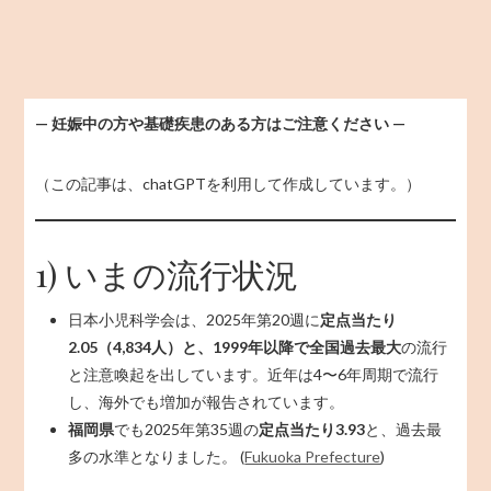
— 妊娠中の方や基礎疾患のある方はご注意ください —
（この記事は、chatGPTを利用して作成しています。）
1) いまの流行状況
日本小児科学会は、2025年第20週に
定点当たり
2.05（4,834人）と、1999年以降で全国過去最大
の流行
と注意喚起を出しています。近年は4〜6年周期で流行
し、海外でも増加が報告されています。
福岡県
でも2025年第35週の
定点当たり3.93
と、過去最
多の水準となりました。 (
Fukuoka Prefecture
)