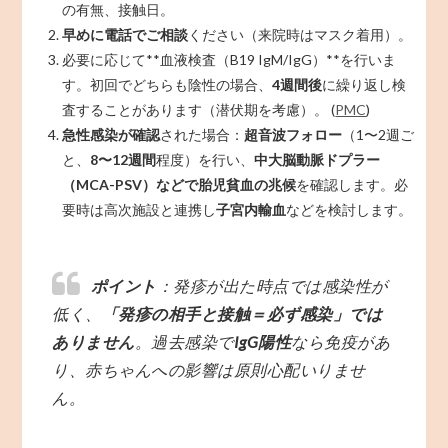
の有無、接触日。
早めに電話でご相談
ください（来院時はマスク着用）。
必要に応じて**血液検査（B19 IgM/IgG）**を行いま
す。初回でどちらも陰性の場合、
4週間後
に繰り返し検
査することがあります（潜伏期を考慮）。 (
PMC
)
急性感染が確認
された場合：
超音波フォロー
（1〜2週ご
と、
8〜12週間
程度）を行い、
中大脳動脈ドプラー
（MCA-PSV）などで胎児貧血の兆候
を確認します。必
要時は高次施設と連携し
子宮内輸血
などを検討します。
ポイント
：発疹が出た時点では感染性が
低く、
「発疹の相手と接触＝必ず感染」では
ありません
。過去感染で
IgG陽性
なら免疫があ
り、赤ちゃんへの影響は原則心配いりませ
ん。