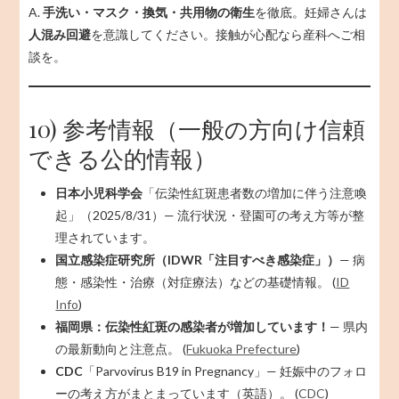
A.
手洗い・マスク・換気・共用物の衛生
を徹底。妊婦さんは
人混み回避
を意識してください。接触が心配なら産科へご相
談を。
10) 参考情報（一般の方向け信頼
できる公的情報）
日本小児科学会
「伝染性紅斑患者数の増加に伴う注意喚
起」（2025/8/31）— 流行状況・登園可の考え方等が整
理されています。
国立感染症研究所（IDWR「注目すべき感染症」）
— 病
態・感染性・治療（対症療法）などの基礎情報。 (
ID
Info
)
福岡県：伝染性紅斑の感染者が増加しています！
— 県内
の最新動向と注意点。 (
Fukuoka Prefecture
)
CDC
「Parvovirus B19 in Pregnancy」— 妊娠中のフォロ
ーの考え方がまとまっています（英語）。 (
CDC
)