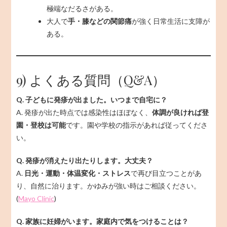
極端なだるさがある。
大人で
手・膝などの関節痛
が強く日常生活に支障が
ある。
9) よくある質問（Q&A）
Q. 子どもに発疹が出ました。いつまで自宅に？
A. 発疹が出た時点では感染性はほぼなく、
体調が良ければ登
園・登校は可能
です。園や学校の指示があれば従ってくださ
い。
Q. 発疹が消えたり出たりします。大丈夫？
A.
日光・運動・体温変化・ストレス
で再び目立つことがあ
り、自然に治ります。かゆみが強い時はご相談ください。
(
Mayo Clinic
)
Q. 家族に妊婦がいます。家庭内で気をつけることは？