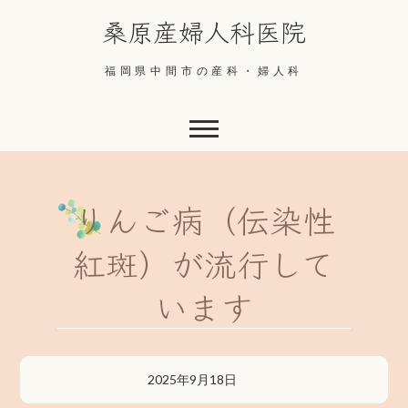
Skip
桑原産婦人科医院
to
content
福岡県中間市の産科・婦人科
りんご病（伝染性
紅斑）が流行して
います
2025年9月18日