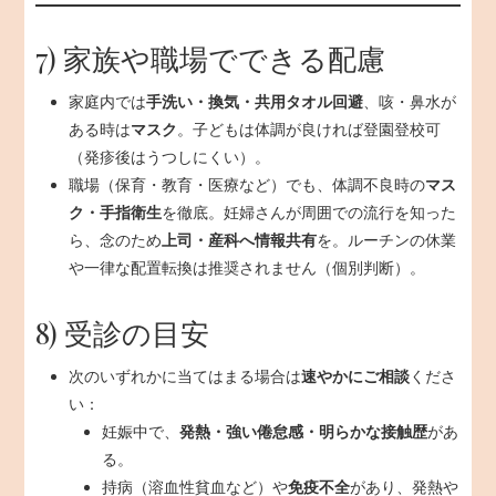
7) 家族や職場でできる配慮
家庭内では
手洗い・換気・共用タオル回避
、咳・鼻水が
ある時は
マスク
。子どもは体調が良ければ登園登校可
（発疹後はうつしにくい）。
職場（保育・教育・医療など）でも、体調不良時の
マス
ク・手指衛生
を徹底。妊婦さんが周囲での流行を知った
ら、念のため
上司・産科へ情報共有
を。ルーチンの休業
や一律な配置転換は推奨されません（個別判断）。
8) 受診の目安
次のいずれかに当てはまる場合は
速やかにご相談
くださ
い：
妊娠中で、
発熱・強い倦怠感・明らかな接触歴
があ
る。
持病（溶血性貧血など）や
免疫不全
があり、発熱や