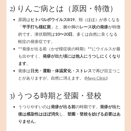
2) りんご病とは（原因・特徴）
原因は
ヒトパルボウイルスB19
。頬（ほほ）が赤くなる
「
平手打ち様紅斑
」と、腕や脚の
レース状の発疹
が特徴
的です。潜伏期間は
10〜20日
。多くは自然に良くなる
軽症の発疹症です。
**発疹が出る前（かぜ様症状の時期）**にウイルスが最
も出やすく、
発疹が出た頃には他人にうつしにくくなり
ます
。
発疹は
日光・運動・体温変化・ストレス
で再び目立つこ
とがありますが、自然に消えます。 (
Mayo Clinic
)
3) うつる時期と登園・登校
うつりやすいのは
発疹が出る前
の時期です。
発疹が出た
後は感染性はほぼ消失
し、
登園・登校を妨げる必要はあ
りません
。