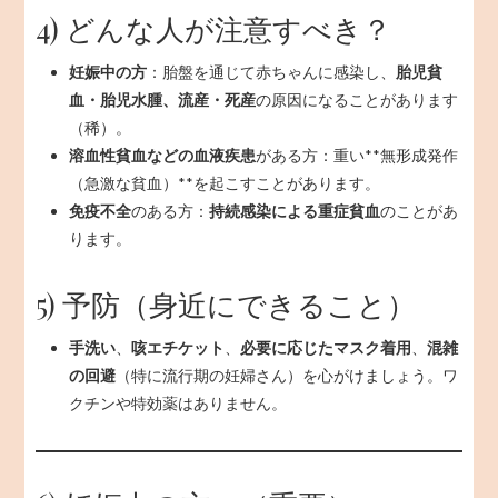
4) どんな人が注意すべき？
妊娠中の方
：胎盤を通じて赤ちゃんに感染し、
胎児貧
血・胎児水腫、流産・死産
の原因になることがあります
（稀）。
溶血性貧血などの血液疾患
がある方：重い**無形成発作
（急激な貧血）**を起こすことがあります。
免疫不全
のある方：
持続感染による重症貧血
のことがあ
ります。
5) 予防（身近にできること）
手洗い
、
咳エチケット
、
必要に応じたマスク着用
、
混雑
の回避
（特に流行期の妊婦さん）を心がけましょう。ワ
クチンや特効薬はありません。