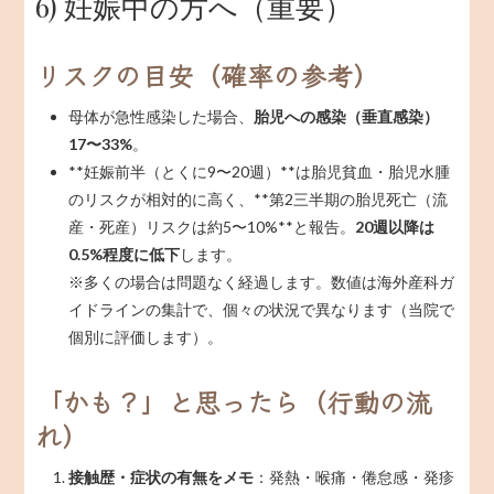
6) 妊娠中の方へ（重要）
リスクの目安（確率の参考）
母体が急性感染した場合、
胎児への感染（垂直感染）
17〜33%
。
**妊娠前半（とくに9〜20週）**は胎児貧血・胎児水腫
のリスクが相対的に高く、**第2三半期の胎児死亡（流
産・死産）リスクは約5〜10%**と報告。
20週以降は
0.5%程度に低下
します。
※多くの場合は問題なく経過します。数値は海外産科ガ
イドラインの集計で、個々の状況で異なります（当院で
個別に評価します）。
「かも？」と思ったら（行動の流
れ）
接触歴・症状の有無をメモ
：発熱・喉痛・倦怠感・発疹