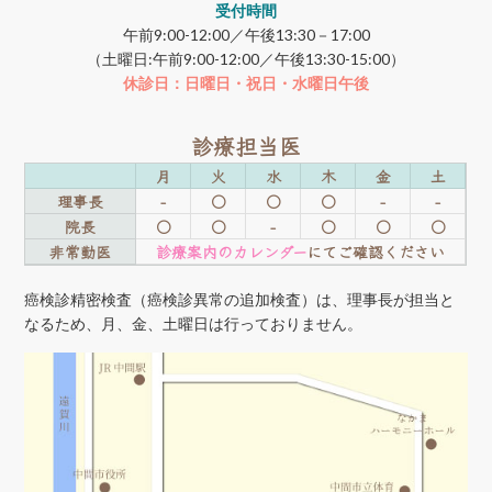
受付時間
午前9:00-12:00／午後13:30－17:00
（土曜日:午前9:00-12:00／午後13:30-15:00）
休診日：日曜日・祝日・水曜日午後
診療担当医
月
火
水
木
金
土
理事長
-
○
○
○
-
-
院長
○
○
-
○
○
○
非常勤医
診療案内のカレンダー
にてご確認ください
癌検診精密検査（癌検診異常の追加検査）は、理事長が担当と
なるため、月、金、土曜日は行っておりません。