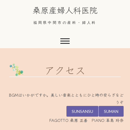
Skip
桑原産婦人科医院
to
content
福岡県中間市の産科・婦人科
アクセス
BGMはいかがですか。美しい音楽とともにひと時の安らぎをど
うぞ
FAGOTTO:桑原 正善 PIANO:革島 玲奈