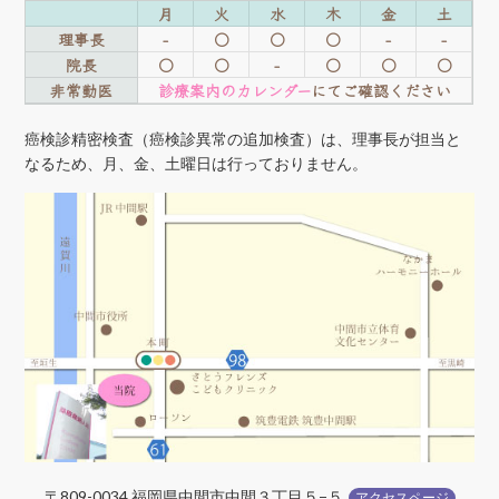
月
火
水
木
金
土
理事長
-
○
○
○
-
-
院長
○
○
-
○
○
○
非常勤医
診療案内のカレンダー
にてご確認ください
癌検診精密検査（癌検診異常の追加検査）は、理事長が担当と
なるため、月、金、土曜日は行っておりません。
〒809-0034 福岡県中間市中間３丁目５−５
アクセスページ