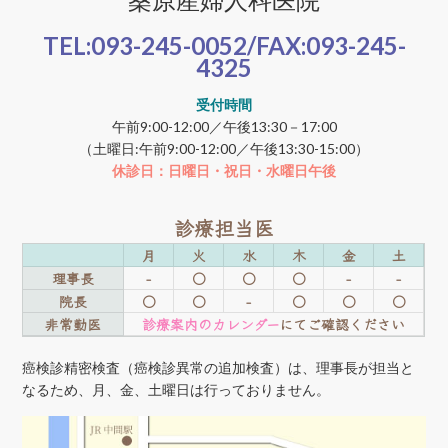
TEL:
093-245-0052
/FAX:
093-245-
4325
受付時間
午前9:00-12:00／午後13:30－17:00
（土曜日:午前9:00-12:00／午後13:30-15:00）
休診日：日曜日・祝日・水曜日午後
診療担当医
月
火
水
木
金
土
理事長
-
○
○
○
-
-
院長
○
○
-
○
○
○
非常勤医
診療案内のカレンダー
にてご確認ください
癌検診精密検査（癌検診異常の追加検査）は、理事長が担当と
なるため、月、金、土曜日は行っておりません。